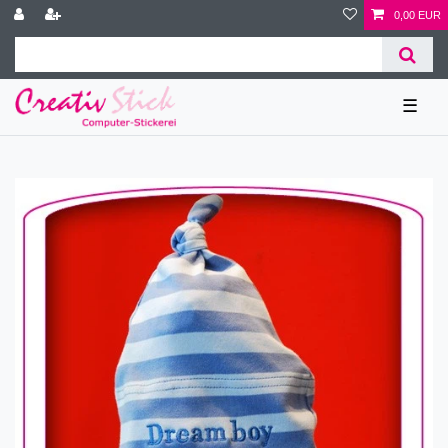
0,00 EUR
☰