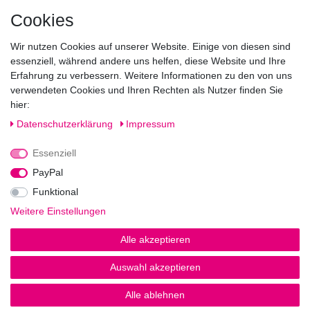
Mo geschlossen
Cookies
Di-Fr von 10.00 - 18.30 Uhr
Wir nutzen Cookies auf unserer Website. Einige von diesen sind
Sa von 11.00 - 16.00 Uhr
essenziell, während andere uns helfen, diese Website und Ihre
Erfahrung zu verbessern. Weitere Informationen zu den von uns
Besuchen Sie unsere Verkaufsräume, dort beraten wir Sie
verwendeten Cookies und Ihren Rechten als Nutzer finden Sie
gerne.
hier:
Fragen?
Daten­schutz­erklärung
Impressum
Essenziell
Rufen Sie an!
0221-5696511
PayPal
Funktional
Weitere Einstellungen
Impressum
Daten­schutz­erklärung
AGB
Alle akzeptieren
Auswahl akzeptieren
© Copyright 2026 | Alle Rechte vorbehalten.
Alle ablehnen