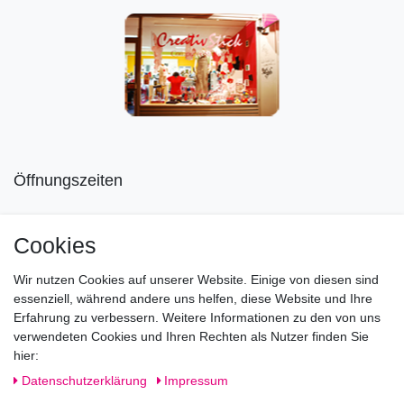
Öffnungszeiten
Mo geschlossen
Cookies
Di-Fr von 10.00 - 18.30 Uhr
Wir nutzen Cookies auf unserer Website. Einige von diesen sind
Sa von 11.00 - 16.00 Uhr
essenziell, während andere uns helfen, diese Website und Ihre
Erfahrung zu verbessern. Weitere Informationen zu den von uns
Besuchen Sie unsere Verkaufsräume, dort beraten wir Sie
verwendeten Cookies und Ihren Rechten als Nutzer finden Sie
gerne.
hier:
Fragen?
Daten­schutz­erklärung
Impressum