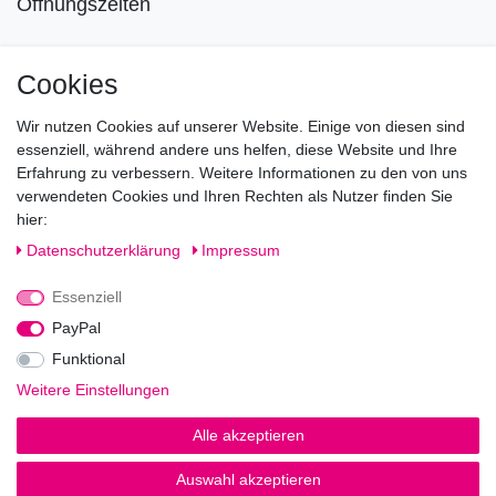
Öffnungszeiten
Mo geschlossen
Cookies
Di-Fr von 10.00 - 18.30 Uhr
Wir nutzen Cookies auf unserer Website. Einige von diesen sind
Sa von 11.00 - 16.00 Uhr
essenziell, während andere uns helfen, diese Website und Ihre
Erfahrung zu verbessern. Weitere Informationen zu den von uns
Besuchen Sie unsere Verkaufsräume, dort beraten wir Sie
verwendeten Cookies und Ihren Rechten als Nutzer finden Sie
gerne.
hier:
Fragen?
Daten­schutz­erklärung
Impressum
Essenziell
Rufen Sie an!
0221-5696511
PayPal
Funktional
Weitere Einstellungen
Impressum
Daten­schutz­erklärung
AGB
Alle akzeptieren
Auswahl akzeptieren
© Copyright 2026 | Alle Rechte vorbehalten.