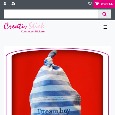
0,00 EUR
☰