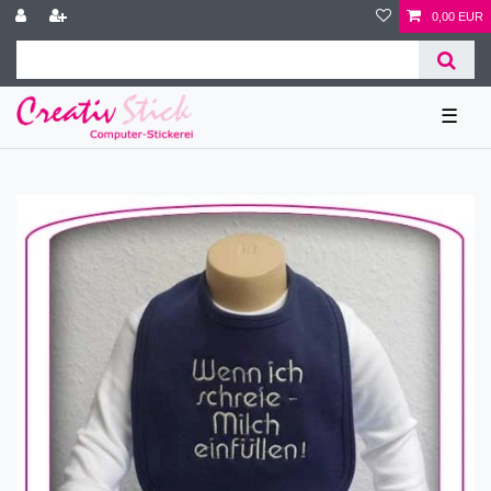
0,00 EUR
☰