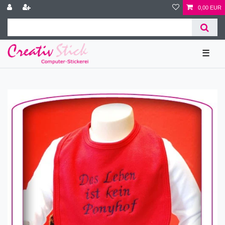
0,00 EUR
☰