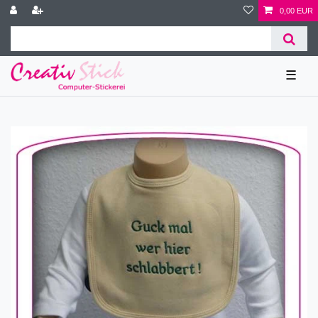
0,00 EUR
☰