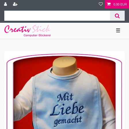
0,00 EUR
☰