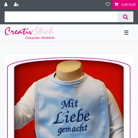
0,00 EUR
☰