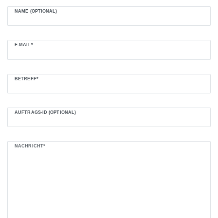
NAME (OPTIONAL)
E-MAIL*
BETREFF*
AUFTRAGS-ID (OPTIONAL)
NACHRICHT*