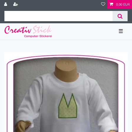
0,00 EUR
☰