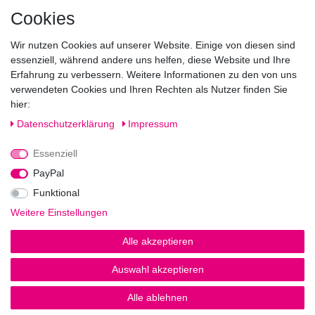
Mo geschlossen
Cookies
Di-Fr von 10.00 - 18.30 Uhr
Wir nutzen Cookies auf unserer Website. Einige von diesen sind
Sa von 11.00 - 16.00 Uhr
essenziell, während andere uns helfen, diese Website und Ihre
Erfahrung zu verbessern. Weitere Informationen zu den von uns
Besuchen Sie unsere Verkaufsräume, dort beraten wir Sie
verwendeten Cookies und Ihren Rechten als Nutzer finden Sie
gerne.
hier:
Fragen?
Daten­schutz­erklärung
Impressum
Essenziell
Rufen Sie an!
0221-5696511
PayPal
Funktional
Weitere Einstellungen
Impressum
Daten­schutz­erklärung
AGB
Alle akzeptieren
Auswahl akzeptieren
© Copyright 2026 | Alle Rechte vorbehalten.
Alle ablehnen