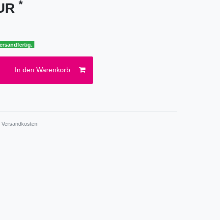
*
EUR
ersandfertig.
In den Warenkorb
.
Versandkosten