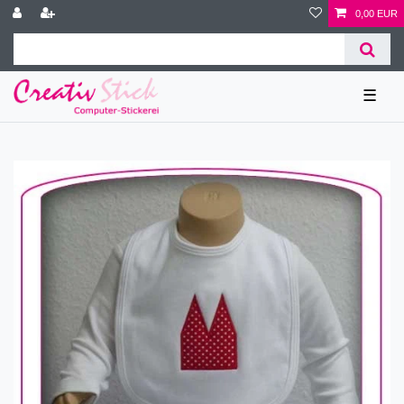
0,00 EUR
☰