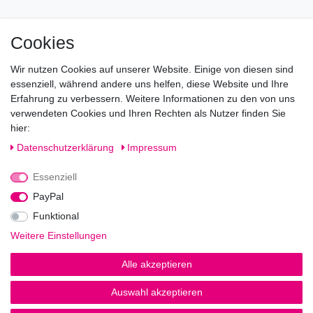
Mo geschlossen
Cookies
Di-Fr von 10.00 - 18.30 Uhr
Wir nutzen Cookies auf unserer Website. Einige von diesen sind
Sa von 11.00 - 16.00 Uhr
essenziell, während andere uns helfen, diese Website und Ihre
Erfahrung zu verbessern. Weitere Informationen zu den von uns
Besuchen Sie unsere Verkaufsräume, dort beraten wir Sie
verwendeten Cookies und Ihren Rechten als Nutzer finden Sie
gerne.
hier:
Fragen?
Daten­schutz­erklärung
Impressum
Essenziell
Rufen Sie an!
0221-5696511
PayPal
Funktional
Weitere Einstellungen
Impressum
Daten­schutz­erklärung
AGB
Alle akzeptieren
Auswahl akzeptieren
© Copyright 2026 | Alle Rechte vorbehalten.