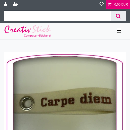
0,00 EUR
☰