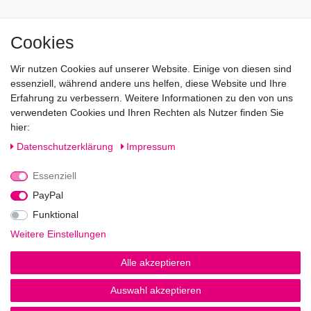
Mo geschlossen
Cookies
Di-Fr von 10.00 - 18.30 Uhr
Wir nutzen Cookies auf unserer Website. Einige von diesen sind
Sa von 11.00 - 16.00 Uhr
essenziell, während andere uns helfen, diese Website und Ihre
Erfahrung zu verbessern. Weitere Informationen zu den von uns
Besuchen Sie unsere Verkaufsräume, dort beraten wir Sie
verwendeten Cookies und Ihren Rechten als Nutzer finden Sie
gerne.
hier:
Fragen?
Daten­schutz­erklärung
Impressum
Essenziell
Rufen Sie an!
0221-5696511
PayPal
Funktional
Weitere Einstellungen
Impressum
Daten­schutz­erklärung
AGB
Alle akzeptieren
Auswahl akzeptieren
© Copyright 2026 | Alle Rechte vorbehalten.