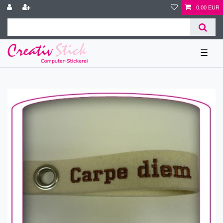
0,00 EUR
☰