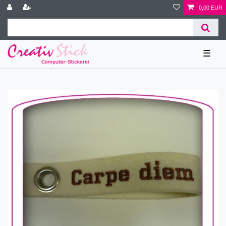
0,00 EUR
☰