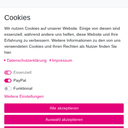
Mo geschlossen
Cookies
Di-Fr von 10.00 - 18.30 Uhr
Wir nutzen Cookies auf unserer Website. Einige von diesen sind
Sa von 11.00 - 16.00 Uhr
essenziell, während andere uns helfen, diese Website und Ihre
Erfahrung zu verbessern. Weitere Informationen zu den von uns
Besuchen Sie unsere Verkaufsräume, dort beraten wir Sie
verwendeten Cookies und Ihren Rechten als Nutzer finden Sie
gerne.
hier:
Fragen?
Daten­schutz­erklärung
Impressum
Essenziell
Rufen Sie an!
0221-5696511
PayPal
Funktional
Weitere Einstellungen
Impressum
Daten­schutz­erklärung
AGB
Alle akzeptieren
Auswahl akzeptieren
© Copyright 2026 | Alle Rechte vorbehalten.