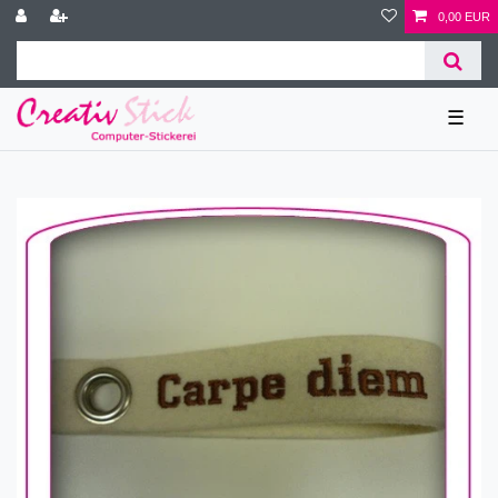
0,00 EUR
☰