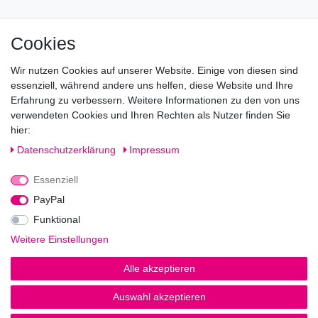
Mo geschlossen
Cookies
Di-Fr von 10.00 - 18.30 Uhr
Wir nutzen Cookies auf unserer Website. Einige von diesen sind
Sa von 11.00 - 16.00 Uhr
essenziell, während andere uns helfen, diese Website und Ihre
Erfahrung zu verbessern. Weitere Informationen zu den von uns
Besuchen Sie unsere Verkaufsräume, dort beraten wir Sie
verwendeten Cookies und Ihren Rechten als Nutzer finden Sie
gerne.
hier:
Fragen?
Daten­schutz­erklärung
Impressum
Essenziell
Rufen Sie an!
0221-5696511
PayPal
Funktional
Weitere Einstellungen
Impressum
Daten­schutz­erklärung
AGB
Alle akzeptieren
Auswahl akzeptieren
© Copyright 2026 | Alle Rechte vorbehalten.