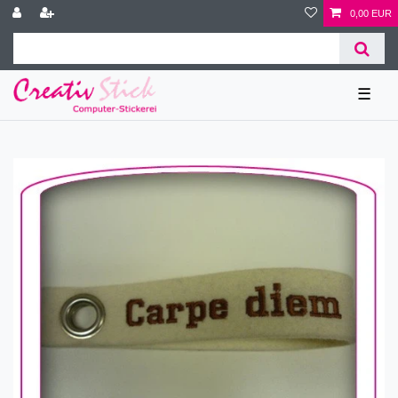
0,00 EUR
☰