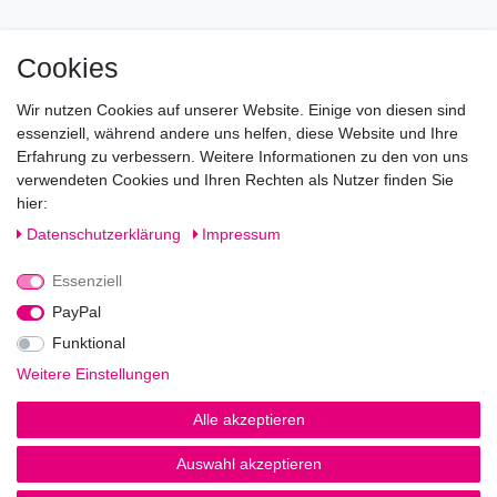
Mo geschlossen
Cookies
Di-Fr von 10.00 - 18.30 Uhr
Wir nutzen Cookies auf unserer Website. Einige von diesen sind
Sa von 11.00 - 16.00 Uhr
essenziell, während andere uns helfen, diese Website und Ihre
Erfahrung zu verbessern. Weitere Informationen zu den von uns
Besuchen Sie unsere Verkaufsräume, dort beraten wir Sie
verwendeten Cookies und Ihren Rechten als Nutzer finden Sie
gerne.
hier:
Fragen?
Daten­schutz­erklärung
Impressum
Essenziell
Rufen Sie an!
0221-5696511
PayPal
Funktional
Weitere Einstellungen
Impressum
Daten­schutz­erklärung
AGB
Alle akzeptieren
Auswahl akzeptieren
© Copyright 2026 | Alle Rechte vorbehalten.