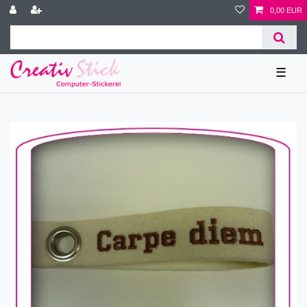
0,00 EUR
☰