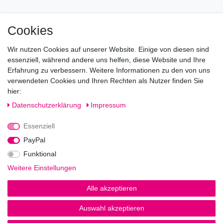
Mo geschlossen
Cookies
Di-Fr von 10.00 - 18.30 Uhr
Wir nutzen Cookies auf unserer Website. Einige von diesen sind
Sa von 11.00 - 16.00 Uhr
essenziell, während andere uns helfen, diese Website und Ihre
Erfahrung zu verbessern. Weitere Informationen zu den von uns
Besuchen Sie unsere Verkaufsräume, dort beraten wir Sie
verwendeten Cookies und Ihren Rechten als Nutzer finden Sie
gerne.
hier:
Fragen?
Daten­schutz­erklärung
Impressum
Essenziell
Rufen Sie an!
0221-5696511
PayPal
Funktional
Weitere Einstellungen
Impressum
Daten­schutz­erklärung
AGB
Alle akzeptieren
Auswahl akzeptieren
© Copyright 2026 | Alle Rechte vorbehalten.