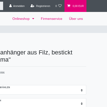
Anmelden
Registrieren
0
0,00 EUR
Onlineshop
Firmenservice
Über uns
anhänger aus Filz, bestickt
ama"
896
 WÄHLEN
N