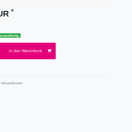
*
EUR
ersandfertig.
In den Warenkorb
.
Versandkosten