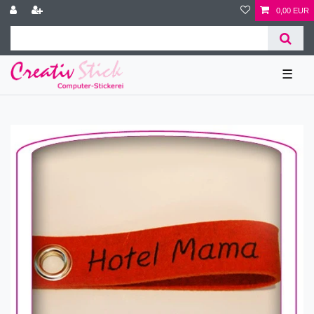
0,00 EUR
☰