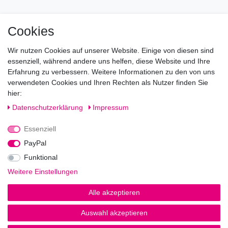
Mo geschlossen
Cookies
Di-Fr von 10.00 - 18.30 Uhr
Wir nutzen Cookies auf unserer Website. Einige von diesen sind
Sa von 11.00 - 16.00 Uhr
essenziell, während andere uns helfen, diese Website und Ihre
Erfahrung zu verbessern. Weitere Informationen zu den von uns
Besuchen Sie unsere Verkaufsräume, dort beraten wir Sie
verwendeten Cookies und Ihren Rechten als Nutzer finden Sie
gerne.
hier:
Fragen?
Daten­schutz­erklärung
Impressum
Essenziell
Rufen Sie an!
0221-5696511
PayPal
Funktional
Weitere Einstellungen
Impressum
Daten­schutz­erklärung
AGB
Alle akzeptieren
Auswahl akzeptieren
© Copyright 2026 | Alle Rechte vorbehalten.