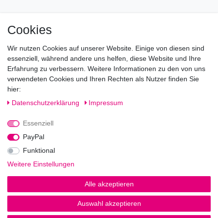
Mo geschlossen
Cookies
Di-Fr von 10.00 - 18.30 Uhr
Wir nutzen Cookies auf unserer Website. Einige von diesen sind
Sa von 11.00 - 16.00 Uhr
essenziell, während andere uns helfen, diese Website und Ihre
Erfahrung zu verbessern. Weitere Informationen zu den von uns
Besuchen Sie unsere Verkaufsräume, dort beraten wir Sie
verwendeten Cookies und Ihren Rechten als Nutzer finden Sie
gerne.
hier:
Fragen?
Daten­schutz­erklärung
Impressum
Essenziell
Rufen Sie an!
0221-5696511
PayPal
Funktional
Weitere Einstellungen
Impressum
Daten­schutz­erklärung
AGB
Alle akzeptieren
Auswahl akzeptieren
© Copyright 2026 | Alle Rechte vorbehalten.