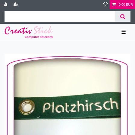
0,00 EUR
☰