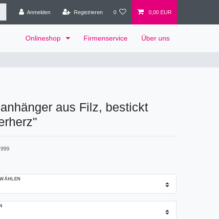
Anmelden
Registrieren
0
0,00 EUR
Onlineshop
Firmenservice
Über uns
anhänger aus Filz, bestickt
erherz"
999
 WÄHLEN
N