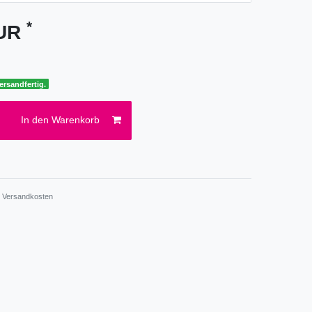
*
EUR
ersandfertig.
In den Warenkorb
.
Versandkosten