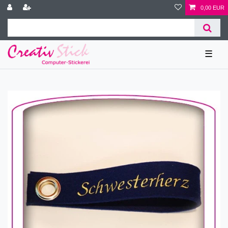
0,00 EUR
☰