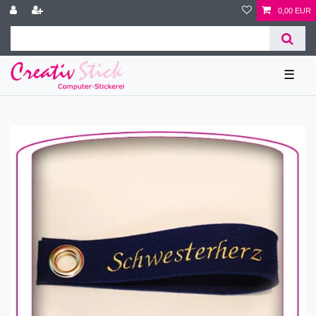
0,00 EUR
☰