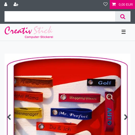
0,00 EUR
☰