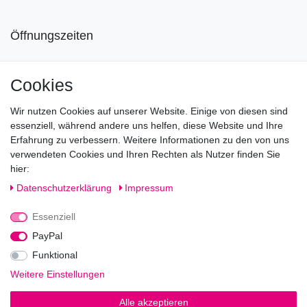
Öffnungszeiten
Mo geschlossen
Cookies
Di-Fr von 10.00 - 18.30 Uhr
Wir nutzen Cookies auf unserer Website. Einige von diesen sind
Sa von 11.00 - 16.00 Uhr
essenziell, während andere uns helfen, diese Website und Ihre
Erfahrung zu verbessern. Weitere Informationen zu den von uns
Besuchen Sie unsere Verkaufsräume, dort beraten wir Sie
verwendeten Cookies und Ihren Rechten als Nutzer finden Sie
gerne.
hier:
Fragen?
Daten­schutz­erklärung
Impressum
Essenziell
Rufen Sie an!
0221-5696511
PayPal
Funktional
Weitere Einstellungen
Impressum
Daten­schutz­erklärung
AGB
Alle akzeptieren