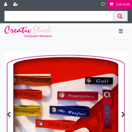
0,00 EUR
☰