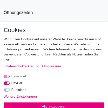
Öffnungszeiten
Mo geschlossen
Cookies
Di-Fr von 10.00 - 18.30 Uhr
Wir nutzen Cookies auf unserer Website. Einige von diesen sind
Sa von 11.00 - 16.00 Uhr
essenziell, während andere uns helfen, diese Website und Ihre
Erfahrung zu verbessern. Weitere Informationen zu den von uns
Besuchen Sie unsere Verkaufsräume, dort beraten wir Sie
verwendeten Cookies und Ihren Rechten als Nutzer finden Sie
gerne.
hier:
Fragen?
Daten­schutz­erklärung
Impressum
Essenziell
Rufen Sie an!
0221-5696511
PayPal
Funktional
Weitere Einstellungen
Impressum
Daten­schutz­erklärung
AGB
Alle akzeptieren