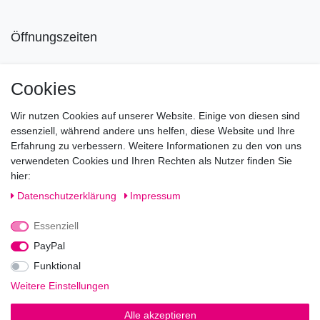
Öffnungszeiten
Mo geschlossen
Cookies
Di-Fr von 10.00 - 18.30 Uhr
Wir nutzen Cookies auf unserer Website. Einige von diesen sind
Sa von 11.00 - 16.00 Uhr
essenziell, während andere uns helfen, diese Website und Ihre
Erfahrung zu verbessern. Weitere Informationen zu den von uns
Besuchen Sie unsere Verkaufsräume, dort beraten wir Sie
verwendeten Cookies und Ihren Rechten als Nutzer finden Sie
gerne.
hier:
Fragen?
Daten­schutz­erklärung
Impressum
Essenziell
Rufen Sie an!
0221-5696511
PayPal
Funktional
Weitere Einstellungen
Impressum
Daten­schutz­erklärung
AGB
Alle akzeptieren