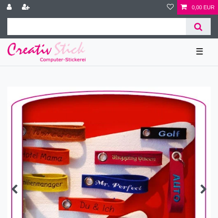
0,00 EUR
☰