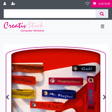
0,00 EUR
☰