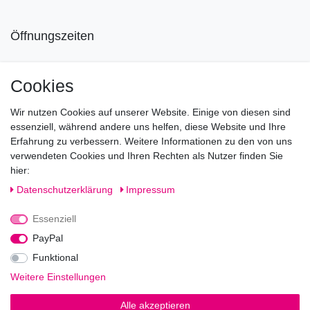
Öffnungszeiten
Mo geschlossen
Cookies
Di-Fr von 10.00 - 18.30 Uhr
Wir nutzen Cookies auf unserer Website. Einige von diesen sind
Sa von 11.00 - 16.00 Uhr
essenziell, während andere uns helfen, diese Website und Ihre
Erfahrung zu verbessern. Weitere Informationen zu den von uns
Besuchen Sie unsere Verkaufsräume, dort beraten wir Sie
verwendeten Cookies und Ihren Rechten als Nutzer finden Sie
gerne.
hier:
Fragen?
Daten­schutz­erklärung
Impressum
Essenziell
Rufen Sie an!
0221-5696511
PayPal
Funktional
Weitere Einstellungen
Impressum
Daten­schutz­erklärung
AGB
Alle akzeptieren