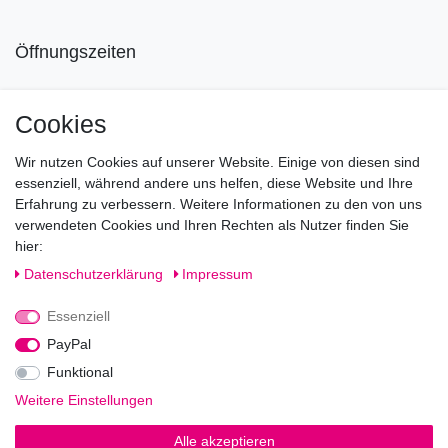
Öffnungszeiten
Mo geschlossen
Cookies
Di-Fr von 10.00 - 18.30 Uhr
Wir nutzen Cookies auf unserer Website. Einige von diesen sind
Sa von 11.00 - 16.00 Uhr
essenziell, während andere uns helfen, diese Website und Ihre
Erfahrung zu verbessern. Weitere Informationen zu den von uns
Besuchen Sie unsere Verkaufsräume, dort beraten wir Sie
verwendeten Cookies und Ihren Rechten als Nutzer finden Sie
gerne.
hier:
Fragen?
Daten­schutz­erklärung
Impressum
Essenziell
Rufen Sie an!
0221-5696511
PayPal
Funktional
Weitere Einstellungen
Impressum
Daten­schutz­erklärung
AGB
Alle akzeptieren