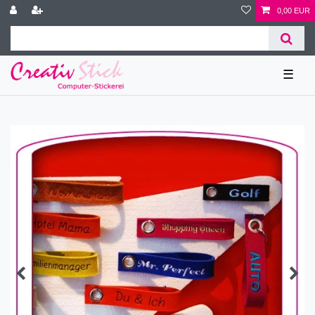
0,00 EUR
☰