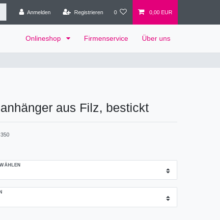
Anmelden
Registrieren
0
0,00 EUR
Onlineshop
Firmenservice
Über uns
anhänger aus Filz, bestickt
350
 WÄHLEN
N