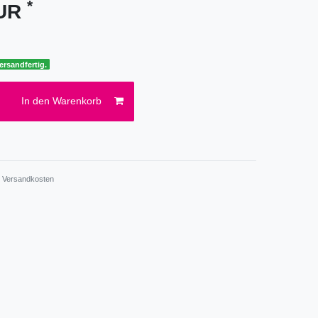
*
EUR
ersandfertig.
In den Warenkorb
.
Versandkosten