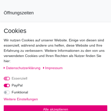
Öffnungszeiten
Mo geschlossen
Cookies
Di-Fr von 10.00 - 18.30 Uhr
Wir nutzen Cookies auf unserer Website. Einige von diesen sind
Sa von 11.00 - 16.00 Uhr
essenziell, während andere uns helfen, diese Website und Ihre
Erfahrung zu verbessern. Weitere Informationen zu den von uns
Besuchen Sie unsere Verkaufsräume, dort beraten wir Sie
verwendeten Cookies und Ihren Rechten als Nutzer finden Sie
gerne.
hier:
Fragen?
Daten­schutz­erklärung
Impressum
Essenziell
Rufen Sie an!
0221-5696511
PayPal
Funktional
Weitere Einstellungen
Impressum
Daten­schutz­erklärung
AGB
Alle akzeptieren