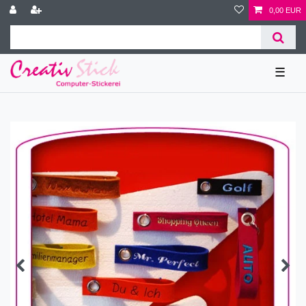
0,00 EUR
☰