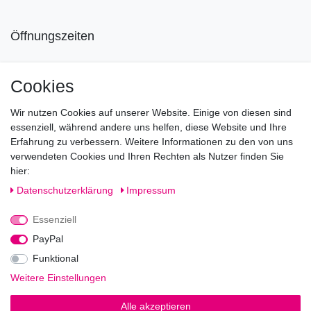
Öffnungszeiten
Mo geschlossen
Cookies
Di-Fr von 10.00 - 18.30 Uhr
Wir nutzen Cookies auf unserer Website. Einige von diesen sind
Sa von 11.00 - 16.00 Uhr
essenziell, während andere uns helfen, diese Website und Ihre
Erfahrung zu verbessern. Weitere Informationen zu den von uns
Besuchen Sie unsere Verkaufsräume, dort beraten wir Sie
verwendeten Cookies und Ihren Rechten als Nutzer finden Sie
gerne.
hier:
Fragen?
Daten­schutz­erklärung
Impressum
Essenziell
Rufen Sie an!
0221-5696511
PayPal
Funktional
Weitere Einstellungen
Impressum
Daten­schutz­erklärung
AGB
Alle akzeptieren