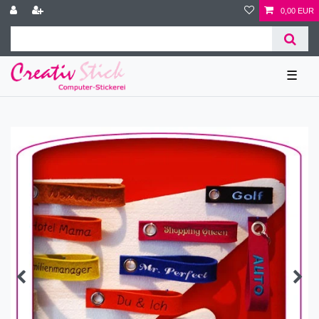
0,00 EUR
☰