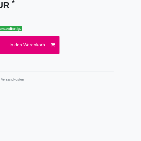
*
EUR
ersandfertig.
In den Warenkorb
.
Versandkosten