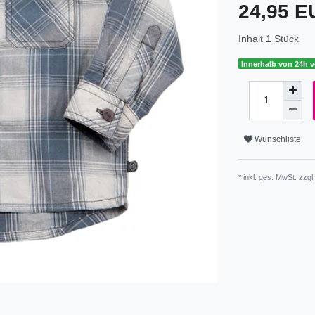
24,95 
Inhalt
1
Stück
Innerhalb von 24h v
Wunschliste
* inkl. ges. MwSt. zzgl