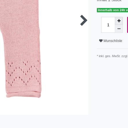
Innerhalb von 24h v
Wunschliste
* inkl. ges. MwSt. zzgl